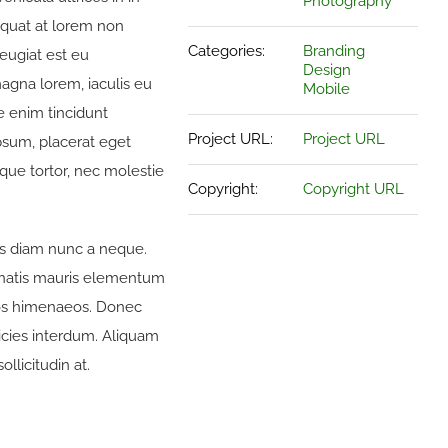
Photography
equat at lorem non
Categories:
Branding
feugiat est eu
Design
agna lorem, iaculis eu
Mobile
ae enim tincidunt
Project URL:
Project URL
psum, placerat eget
isque tortor, nec molestie
Copyright:
Copyright URL
sus diam nunc a neque.
enatis mauris elementum
ptos himenaeos. Donec
icies interdum. Aliquam
llicitudin at.