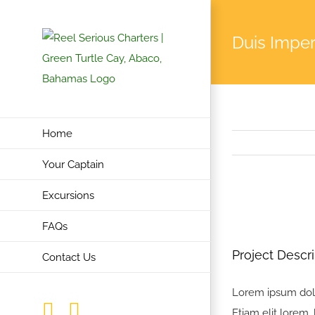
Skip
to
Duis Imper
content
Home
Your Captain
Excursions
View
FAQs
Larger
Image
Project Descri
Contact Us
Lorem ipsum dolor
Instagram
Facebook
Etiam elit lorem, 