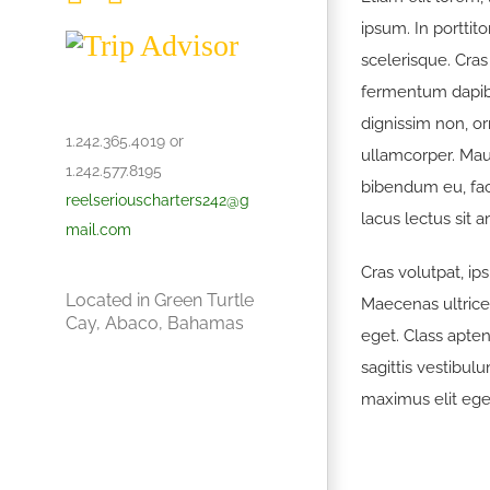
ipsum. In porttit
Trip
scelerisque. Cras
Advisor
fermentum dapibu
dignissim non, or
1.242.365.4019 or
ullamcorper. Maur
1.242.577.8195
bibendum eu, facil
reelseriouscharters242@g
lacus lectus sit 
mail.com
Cras volutpat, ip
Located in Green Turtle
Maecenas ultric
Cay, Abaco, Bahamas
eget. Class apten
sagittis vestibu
maximus elit eget