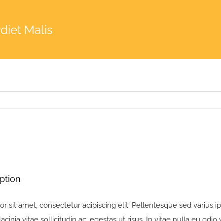
diet Malis
ption
 sit amet, consectetur adipiscing elit. Pellentesque sed varius ip
lacinia vitae sollicitudin ac, egestas ut risus. In vitae nulla eu odio 