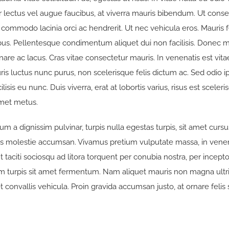
or lectus vel augue faucibus, at viverra mauris bibendum. Ut cons
 commodo lacinia orci ac hendrerit. Ut nec vehicula eros. Mauris 
s. Pellentesque condimentum aliquet dui non facilisis. Donec m
nare ac lacus. Cras vitae consectetur mauris. In venenatis est vit
is luctus nunc purus, non scelerisque felis dictum ac. Sed odio i
isis eu nunc. Duis viverra, erat at lobortis varius, risus est sceler
amet metus.
sum a dignissim pulvinar, turpis nulla egestas turpis, sit amet cur
es molestie accumsan. Vivamus pretium vulputate massa, in ven
t taciti sociosqu ad litora torquent per conubia nostra, per ince
lum turpis sit amet fermentum. Nam aliquet mauris non magna ultr
 convallis vehicula. Proin gravida accumsan justo, at ornare felis so