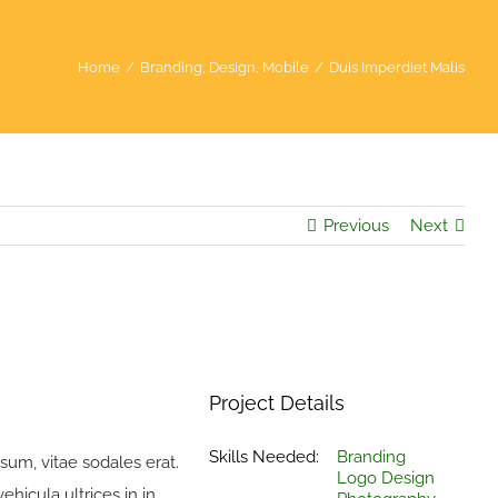
Home
/
Branding
,
Design
,
Mobile
/
Duis Imperdiet Malis
Previous
Next
Project Details
Skills Needed:
Branding
sum, vitae sodales erat.
Logo Design
vehicula ultrices in in